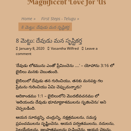
Magnificent Love for Us
Home
»
First Steps - Telugu
»
8 మెట్టు: దేవుడు మన సృష్టికర్త
8 మెట్టు: దేవుడు మన సృష్టికర్త
January 8, 2020
Vasantha Wilfred
Leave a
comment
‘దేవుడు లోకమును ఎంతో ప్రేమించెను ….’ – యోహాను 3:16 లో
బైబిలు మనకు చెబుతుంది.
బైబిలులో దేవుడు తన గురించియు, తనకు మనపట్ల గల
ప్రేమను గురించియు ఏమి చెప్పుచున్నారు?
ఆదికాండము 1:1 – బైబిలులోని మొదటివచనము లో
‘ఆదియందు దేవుడు భూమ్యాకాశములను సృజించెను’ అని
చెప్పబడింది.
ఆయన సూర్యున్ని, చంద్రున్ని, నక్షత్రములను, సమస్త
ప్రపంచములను సృష్టించెను. ఆయన పర్వతములను, నదులను,
సెలయేరులను, జలపాతములను సృష్టించెను. ఆయన చెట్లను,