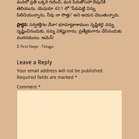
మనలో ప్రతి ఒక్కరి గురించి, మన పేరుతోసహా దేవునికి
తెలియును. యెషయా 43:1 లో “పేరుపెట్టి నిన్ను
పిలిచియున్నాను, నీవు నా సొత్తు” అని ఆయన చెబుతున్నారు.
ప్రార్ధన:
సర్వశక్తిగల దేవా! భూమ్యాకాశాముల సృష్టికర్త! నన్ను
సృష్టించినందుకు, నన్ను విశిష్టoగాను, ప్రత్యేకంగాను చేసినందుకు
వందనములు. ఆమెన్!
First Steps - Telugu
Leave a Reply
Your email address will not be published.
Required fields are marked
*
Comment
*