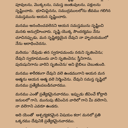
పూవులను, మొక్కలను, సమస్త జంతువులను, పక్షులను
సృష్టించారు. భూమిపైనను, సముద్రములలోను జీవము గలిగిన
సమస్తమును ఆయన సృష్టించారు.
మనము ఆనందించవలెనని ఆయన సమస్తమును సృష్టించి
మనకు అనుగ్రహించారు. సృష్టి యొక్క సౌందర్యము నేను
చూచినప్పుడు, మన సృష్టికర్తయైన దేవుని నా హృదయములో
నేను ఆరాధించెదను.
మరియు ‘ దేవుడు తన స్వరూపమందు నరుని సృజించెను;
దేవుని స్వరూపమందు వాని సృజించెను; స్త్రీనిగాను,
పురుషునిగాను వారిని సృజించెను’ అని బైబిలు చెబుతుంది.
మనము శారీరకంగా దేవుని వలె ఉండముగాని ఆయన మన
ఆత్మను ఆయన ఆత్మ వలె నిర్మించెను. దేవుని సమస్త సృష్టిలో
మనము ప్రత్యేకింపబడినవారము.
మనము ఎంతో ప్రత్యేకమైనవారము. ఇప్పుడు జీవించే కోట్లాది
జనులలో గాని, మునుపు జీవించిన వారిలో గాని మీ వలెగాని,
నా వలెగాని ఎవరూ ఉండరు.
అది యెంతో ఆశ్చర్యకరమైన విషయం కదా! మనలో ప్రతి
ఒక్కరము దేవునికి ప్రత్యేకమైనవారము.