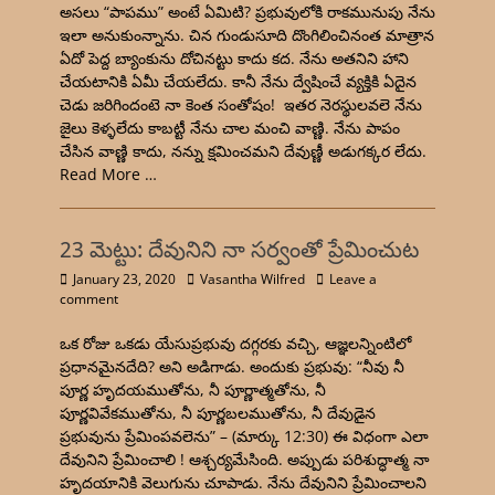
అసలు “పాపము” అంటే ఏమిటి? ప్రభువులోకి రాకమునుపు నేను
ఇలా అనుకుంన్నాను. చిన గుండుసూది దొంగిలించినంత మాత్రాన
ఏదో పెద్ద బ్యాంకును దోచినట్టు కాదు కద. నేను అతనిని హాని
చేయటానికి ఏమీ చేయలేదు. కానీ నేను ద్వేషించే వ్యక్తికి ఏదైన
చెడు జరిగిందంటె నా కెంత సంతోషం! ఇతర నెరస్థులవలె నేను
జైలు కెళ్ళలేదు కాబట్టీ నేను చాల మంచి వాణ్ణి. నేను పాపం
చేసిన వాణ్ణి కాదు, నన్ను క్షమించమని దేవుణ్ణీ అడుగక్కర లేదు.
Read More …
23 మెట్టు: దేవునిని నా సర్వంతో ప్రేమించుట
January 23, 2020
Vasantha Wilfred
Leave a
comment
ఒక రోజు ఒకడు యేసుప్రభువు దగ్గరకు వచ్చి, ఆజ్ఞలన్నింటిలో
ప్రధానమైనదేది? అని అడిగాడు. అందుకు ప్రభువు: “నీవు నీ
పూర్ణ హృదయముతోను, నీ పూర్ణాత్మతోను, నీ
పూర్ణవివేకముతోను, నీ పూర్ణబలముతోను, నీ దేవుడైన
ప్రభువును ప్రేమింపవలెను” – (మార్కు 12:30) ఈ విధంగా ఎలా
దేవునిని ప్రేమించాలి ! ఆశ్చర్యమేసింది. అప్పుడు పరిశుద్ధాత్మ నా
హృదయానికి వెలుగును చూపాడు. నేను దేవునిని ప్రేమించాలని