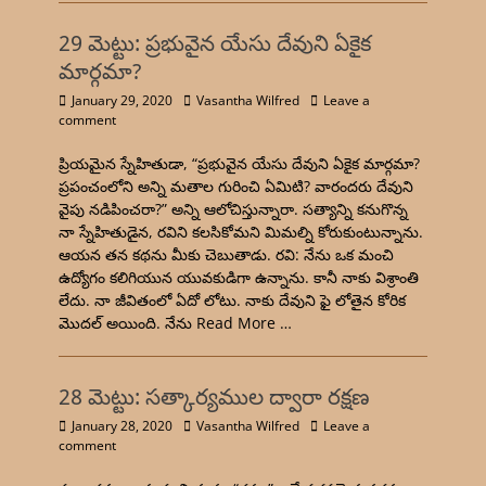
29 మెట్టు: ప్రభువైన యేసు దేవుని ఏకైక
మార్గమా?
January 29, 2020
Vasantha Wilfred
Leave a
comment
ప్రియమైన స్నేహితుడా, “ప్రభువైన యేసు దేవుని ఏకైక మార్గమా?
ప్రపంచంలోని అన్ని మతాల గురించి ఏమిటి? వారందరు దేవుని
వైపు నడిపించరా?” అన్ని ఆలోచిస్తున్నారా. సత్యాన్ని కనుగొన్న
నా స్నేహితుడైన, రవిని కలసికోమని మిమల్ని కోరుకుంటున్నాను.
ఆయన తన కథను మీకు చెబుతాడు. రవి: నేను ఒక మంచి
ఉద్యోగం కలిగియున యువకుడిగా ఉన్నాను. కానీ నాకు విశ్రాంతి
లేదు. నా జీవితంలో ఏదో లోటు. నాకు దేవుని ఫై లోతైన కోరిక
మొదల్ అయింది. నేను
Read More …
28 మెట్టు: సత్కార్యముల ద్వారా రక్షణ
January 28, 2020
Vasantha Wilfred
Leave a
comment