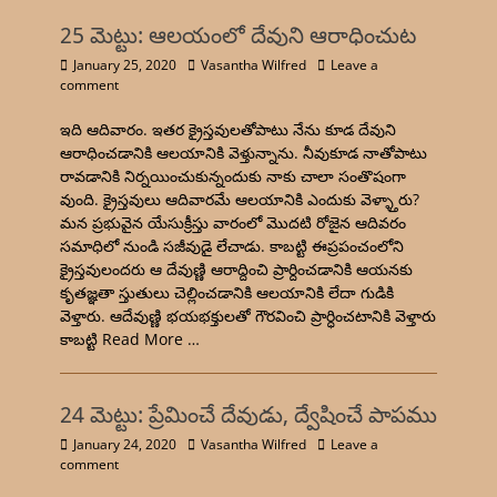
25 మెట్టు: ఆలయంలో దేవుని ఆరాధించుట
January 25, 2020
Vasantha Wilfred
Leave a
comment
ఇది ఆదివారం. ఇతర క్రైస్తవులతోపాటు నేను కూడ దేవుని
ఆరాధించడానికి ఆలయానికి వెళ్తున్నాను. నీవుకూడ నాతోపాటు
రావడానికి నిర్నయించుకున్నందుకు నాకు చాలా సంతొషంగా
వుంది. క్రైస్తవులు ఆదివారమే ఆలయానికి ఎందుకు వెళ్ళ్తారు?
మన ప్రభువైన యేసుక్రీస్తు వారంలో మొదటి రోజైన ఆదివరం
సమాధిలో నుండి సజీవుడై లేచాడు. కాబట్టి ఈప్రపంచంలోని
క్రైస్తవులందరు ఆ దేవుణ్ణి ఆరాద్దించి ప్రార్దించడానికి ఆయనకు
కృతజ్ఞతా స్తుతులు చెల్లించడానికి ఆలయానికి లేదా గుడికి
వెళ్తారు. ఆదేవుణ్ణి భయభక్తులతో గౌరవించి ప్రార్ధించటానికి వెళ్తారు
కాబట్టి
Read More …
24 మెట్టు: ప్రేమించే దేవుడు, ద్వేషించే పాపము
January 24, 2020
Vasantha Wilfred
Leave a
comment