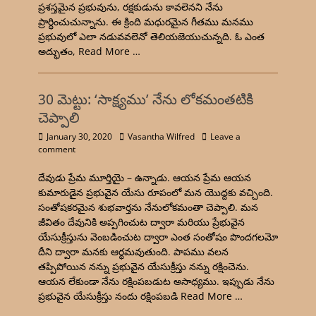
ప్రశస్తమైన ప్రభువును, రక్షకుడును కావలెనని నేను
ప్రార్ధించుచున్నాను. ఈ క్రింది మధురమైన గీతము మనము
ప్రభువులో ఎలా నడువవలెనో తెలియజెయుచున్నది. ఓ ఎంత
అద్భుతం,
Read More …
30 మెట్టు: ‘సాక్ష్యము’ నేను లోకమంతటికి
చెప్పాలి
January 30, 2020
Vasantha Wilfred
Leave a
comment
దేవుడు ప్రేమ మూర్తియై – ఉన్నాడు. ఆయన ప్రేమ ఆయన
కుమారుడైన ప్రభువైన యేసు రూపంలో మన యొద్దకు వచ్చింది.
సంతోషకరమైన శుభవార్తను నేనులోకమంతా చెప్పాలి. మన
జీవితం దేవునికి అప్పగించుట ద్వారా మరియు ప్రేభువైన
యేసుక్రీస్తును వెంబడించుట ద్వారా ఎంత సంతోషం పొందగలమో
దీని ద్వారా మనకు ఆర్థమవుతుంది. పాపము వలన
తప్పిపోయిన నన్ను ప్రభువైన యేసుక్రీస్తు నన్ను రక్షించెను.
ఆయన లేకుండా నేను రక్షింపబడుట అసాధ్యము. ఇప్పుడు నేను
ప్రభువైన యేసుక్రీస్తు నందు రక్షింపబడి
Read More …