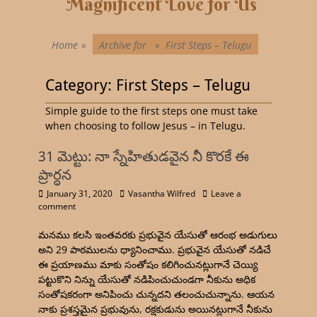
Magnificent Love for Us
Home
»
Archive for »
First Steps – Telugu
Category:
First Steps – Telugu
Simple guide to the first steps one must take
when choosing to follow Jesus – in Telugu.
31 మెట్టు: నా స్నేహితుడవైన నీ కొరకే ఈ
ప్రార్ధన
January 31, 2020
Vasantha Wilfred
Leave a
comment
మనము కలసి ఇంతవరకు ప్రభువైన యేసుతో ఆరంభ అడుగులు
అని 29 పాఠములను ధ్యానించాము. ప్రభువైన యేసుతో నడిచే
ఈ ప్రయాణము మాకు సంతోషం కలిగించునట్లుగానే చెయ్యి
పట్టుకొని నిన్ను యేసుతో నడిపించుచుండగా నీకును అధిక
సంతోషకరంగా అనిపించు చున్నదని తలంచుచున్నాను. ఆయన
నాకు ప్రశస్తమైన ప్రభువును, రక్షకుడును అయినట్లుగానే నీకును