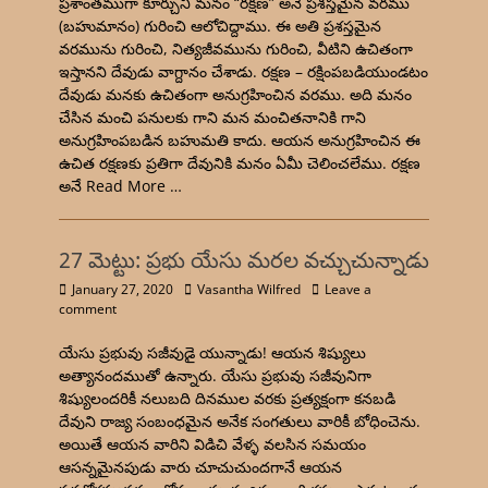
ప్రశాంతముగా కూర్చుని మనం “రక్షణ” అనే ప్రశస్తమైన వరము
(బహుమానం) గురించి ఆలోచిద్దాము. ఈ అతి ప్రశస్తమైన
వరమును గురించి, నిత్యజీవమును గురించి, వీటిని ఉచితంగా
ఇస్తానని దేవుడు వాగ్దానం చేశాడు. రక్షణ – రక్షింపబడియుండటం
దేవుడు మనకు ఉచితంగా అనుగ్రహించిన వరము. అది మనం
చేసిన మంచి పనులకు గాని మన మంచితనానికి గాని
అనుగ్రహింపబడిన బహుమతి కాదు. ఆయన అనుగ్రహించిన ఈ
ఉచిత రక్షణకు ప్రతిగా దేవునికి మనం ఏమీ చెలించలేము. రక్షణ
అనే
Read More …
27 మెట్టు: ప్రభు యేసు మరల వచ్చుచున్నాడు
January 27, 2020
Vasantha Wilfred
Leave a
comment
యేసు ప్రభువు సజీవుడై యున్నాడు! ఆయన శిష్యులు
అత్యానందముతో ఉన్నారు. యేసు ప్రభువు సజీవునిగా
శిష్యులందరికీ నలుబది దినముల వరకు ప్రత్యక్షంగా కనబడి
దేవుని రాజ్య సంబంధమైన అనేక సంగతులు వారికీ బోధించెను.
అయితే ఆయన వారిని విడిచి వేళ్ళ వలసిన సమయం
ఆసన్నమైనపుడు వారు చూచుచుందగానే ఆయన