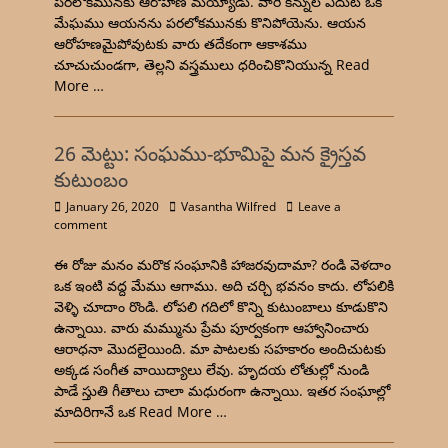
పరలోకమునకు ఆరోహణ మయ్యాడు. వారి కన్నుల ఎదుట ఒక
మేఘము ఆయనను పరలోకమునకు కొనిపోయెను. ఆయన
ఆరోహణమైపోవుటకు వారు తదేకంగా ఆకాశము
చూచుచుండగా, తెల్లని వస్త్రములు ధరించికొనియున్న
Read
More …
26 మెట్టు: సంఘము-భూమిపై మన క్రైస్తవ
కుటుంబం
January 26, 2020
Vasantha Wilfred
Leave a
comment
ఈ రోజు మనం మరొక సంఘానికి హాజరవుదామా? రండి వెళదాం
ఒక ఇంటి వద్ద మేము ఆగాము. అది చర్చి భవనం కాదు. లోపలికి
వెళ్ళి చూదాం రొండి. లోపలి గదిలో కొన్ని కుటుంబాలు కూడుకొని
ఉన్నాయి. వారు మమ్మును ప్రేమ పూర్వకంగా ఆహ్వానించారు
ఆరాధనా మొదలైయింది. మా పాటలకు సహకారం అందిచుటకు
అక్కడ సంగీత వాయిద్యాలు లేవు. హృదయ లోతుల్లో నుండి
పాడే స్తుతి గీతాలు చాలా మధురంగా ఉన్నాయి. ఇతర సంఘాల్లో
మాదిరిగానే ఒక
Read More …