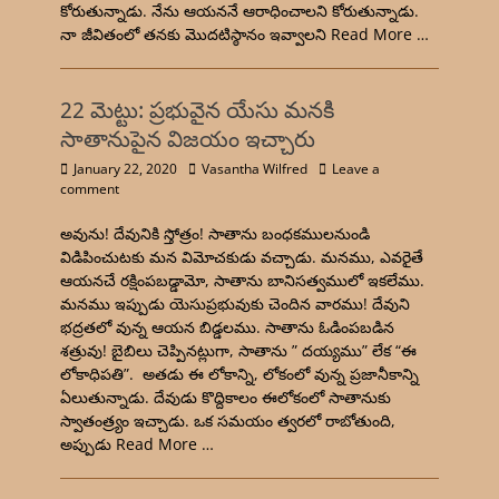
కోరుతున్నాడు. నేను ఆయననే ఆరాధించాలని కోరుతున్నాడు.
నా జీవితంలో తనకు మొదటిస్ఠానం ఇవ్వాలని
Read More …
22 మెట్టు: ప్రభువైన యేసు మనకి
సాతానుపైన విజయం ఇచ్చారు
January 22, 2020
Vasantha Wilfred
Leave a
comment
అవును! దేవునికి స్తోత్రం! సాతాను బంధకములనుండి
విడిపించుటకు మన విమోచకుడు వచ్చాడు. మనము, ఎవరైతే
ఆయనచే రక్షింపబడ్డామో, సాతాను బానిసత్వములో ఇకలేము.
మనము ఇప్పుడు యెసుప్రభువుకు చెందిన వారము! దేవుని
భద్రతలో వున్న ఆయన బిడ్డలము. సాతాను ఓడింపబడిన
శత్రువు! బైబిలు చెప్పినట్లుగా, సాతాను ” దయ్యము” లేక “ఈ
లోకాధిపతి”. అతడు ఈ లోకాన్ని, లోకంలో వున్న ప్రజానీకాన్ని
ఏలుతున్నాడు. దేవుడు కొద్దికాలం ఈలోకంలో సాతానుకు
స్వాతంత్ర్యం ఇచ్చాడు. ఒక సమయం త్వరలో రాబోతుంది,
అప్పుడు
Read More …