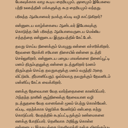
யேசுவுக்காக வாழ கூடிய தைரியமும், ஞானமும் இயேசுவை
பற்றி உலகத்தின் மக்களுக்கு கூற தைரியமும் வந்தது.
பரிசுத்த ஆவியானவர் நமக்கு எப்படி வழி காட்டுகிறார்?
என்னுடைய வாழ்க்கையை ஆண்டவர் இயேசுவுக்கு
கொடுத்த பின் பரிசுத்த ஆவியானவருடைய மெல்லிய
சத்தத்தை என்னுடைய இருதயத்தில் கேட்டேன்.
தவறு செய்ய நினைக்கும் பொழுது என்னை எச்சரிக்கிறார்.
தேவனை நோக்கி சரியான திசையில் என்னை நடத்தி
செல்லுகிறார். என்னுடைய பழைய பாவங்களை நினைப்பூட்டி
மனம் திரும்புதலுக்கு என்னை நடத்துகிறார் (மனம்
திரும்புதல் செய்த தவறுகளுக்கு மனம் வருந்தி அதை
விட்டுவிட தீர்மானிப்பது). ஒவ்வொரு தவறுக்கும் தேவனிடம்
மன்னிப்பு கேட்க வைக்கிறார்.
எனக்கு தேவையான வேத வார்த்தைகளை காண்பிப்பார்.
அந்தந்த நாளின் சூழ்நிலைக்கு தேவையான வழி
நடத்துதலை வேத வசனங்கள் மூலம் பெற்று கொள்வேன்.
எப்படி, எதற்க்காக ஜெபிக்க வேண்டும் என்பதை கற்று
கொடுப்பார். வேதத்தில் கூறப்பட்டிருக்கும் உண்மைகளை
எனக்கு போதிப்பார். தெளிவாக அறிந்து கொள்ள
என்னுடைய இருதயத்தை தெளிவாக்கி நன்கு விளங்கும்படி