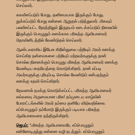
செய்வார்.
சுகவீனப்படும் போது, தனிமையாக இருக்கும் போது,
துக்கப்படும் போது என்னை ஆறுதல் படுத்துவார். மிகவும்
பலவீனப்பட்ட நேரத்திலும் இருதயம் உடைக்கப்படும் நிலையில்
இருக்கும் பொழுதும் எனக்காக பரிசுத்த ஆவியானவர்
பிதாவினிடத்தில் வேண்டுதல் செய்வார்.
ஆண்டவராகிய இயேசு கிறிஸ்துவை பற்றியும் அவர் எனக்கு
செய்கிற நன்மைகளை பற்றியும் மற்றவர்களுக்கு நான்
சொல்ல நினைக்கும் பொழுது பரிசுத்த ஆவியானவர் எனக்கு
வேண்டிய தைரியத்தை கொடுக்கிறார், நான் எப்படி
அவர்களுக்கு புரியும்படி சொல்ல வேண்டும் என்பதற்கும்
எனக்கு உதவி செய்கிறார்.
தேவனால் நமக்கு கொடுக்கப்பட்ட பரிசுத்த ஆவியானவர்
எவ்வளவு அருமையான பரிசு! நம்முடைய வாழ்வின்
போராட்டங்களில் அவர் நம்மை தனியே விடுவதில்லை.
எப்பொழுதும் நம்மோடு இருக்கும் படியாக பரிசுத்த
ஆவியானவரை தந்திருக்கிறார்.
ஜெபம்:
“பரிசுத்த ஆவியானவரே, எப்பொழுதும்
என்னோடிருந்து என்னை வழி நடத்தும். எப்பொழுதும்